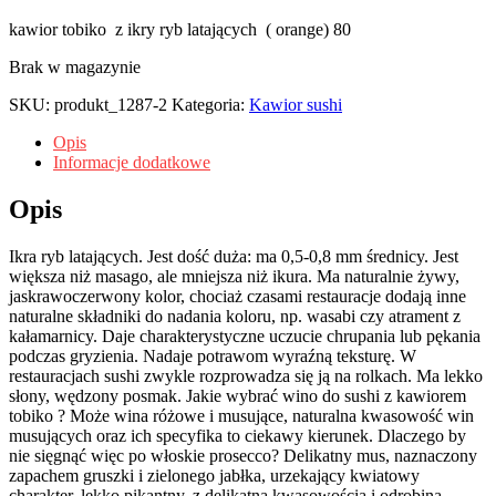
kawior tobiko z ikry ryb latających ( orange) 80
Brak w magazynie
SKU:
produkt_1287-2
Kategoria:
Kawior sushi
Opis
Informacje dodatkowe
Opis
Ikra ryb latających. Jest dość duża: ma 0,5-0,8 mm średnicy. Jest
większa niż masago, ale mniejsza niż ikura. Ma naturalnie żywy,
jaskrawoczerwony kolor, chociaż czasami restauracje dodają inne
naturalne składniki do nadania koloru, np. wasabi czy atrament z
kałamarnicy. Daje charakterystyczne uczucie chrupania lub pękania
podczas gryzienia. Nadaje potrawom wyraźną teksturę. W
restauracjach sushi zwykle rozprowadza się ją na rolkach. Ma lekko
słony, wędzony posmak. Jakie wybrać wino do sushi z kawiorem
tobiko ? Może wina różowe i musujące, naturalna kwasowość win
musujących oraz ich specyfika to ciekawy kierunek. Dlaczego by
nie sięgnąć więc po włoskie prosecco? Delikatny mus, naznaczony
zapachem gruszki i zielonego jabłka, urzekający kwiatowy
charakter, lekko pikantny, z delikatną kwasowością i odrobiną