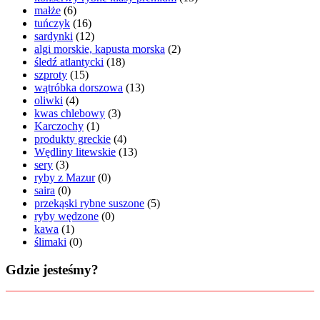
małże
(6)
tuńczyk
(16)
sardynki
(12)
algi morskie, kapusta morska
(2)
śledź atlantycki
(18)
szproty
(15)
wątróbka dorszowa
(13)
oliwki
(4)
kwas chlebowy
(3)
Karczochy
(1)
produkty greckie
(4)
Wędliny litewskie
(13)
sery
(3)
ryby z Mazur
(0)
saira
(0)
przekąski rybne suszone
(5)
ryby wędzone
(0)
kawa
(1)
ślimaki
(0)
Gdzie jesteśmy?