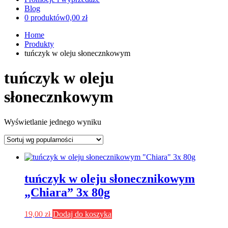
Blog
0 produktów
0,00 zł
Home
Produkty
tuńczyk w oleju słonecznkowym
tuńczyk w oleju
słonecznkowym
Wyświetlanie jednego wyniku
tuńczyk w oleju słonecznikowym
„Chiara” 3x 80g
19,00
zł
Dodaj do koszyka