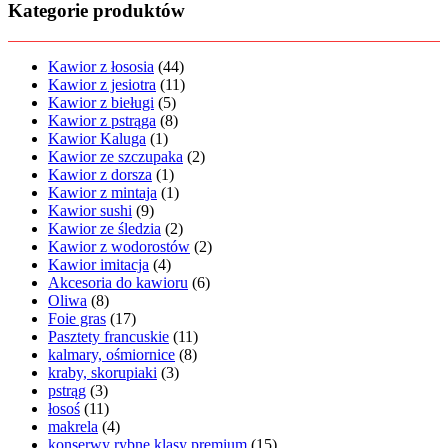
Kategorie produktów
Kawior z łososia
(44)
Kawior z jesiotra
(11)
Kawior z bieługi
(5)
Kawior z pstrąga
(8)
Kawior Kaluga
(1)
Kawior ze szczupaka
(2)
Kawior z dorsza
(1)
Kawior z mintaja
(1)
Kawior sushi
(9)
Kawior ze śledzia
(2)
Kawior z wodorostów
(2)
Kawior imitacja
(4)
Akcesoria do kawioru
(6)
Oliwa
(8)
Foie gras
(17)
Pasztety francuskie
(11)
kalmary, ośmiornice
(8)
kraby, skorupiaki
(3)
pstrąg
(3)
łosoś
(11)
makrela
(4)
konserwy rybne klasy premium
(15)