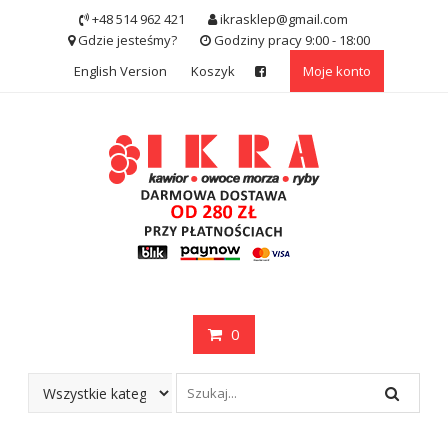
Skip
+48 514 962 421
ikrasklep@gmail.com
to
Gdzie jesteśmy?
Godziny pracy 9:00 - 18:00
content
English Version
Koszyk
Moje konto
0