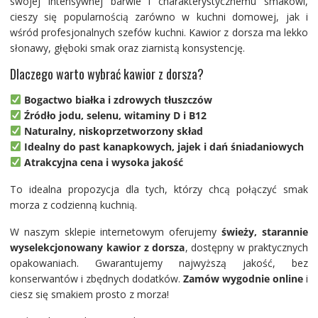
swojej intensywnej barwie i charakterystycznemu smakowi,
cieszy się popularnością zarówno w kuchni domowej, jak i
wśród profesjonalnych szefów kuchni. Kawior z dorsza ma lekko
słonawy, głęboki smak oraz ziarnistą konsystencję.
Dlaczego warto wybrać kawior z dorsza?
Bogactwo białka i zdrowych tłuszczów
Źródło jodu, selenu, witaminy D i B12
Naturalny, niskoprzetworzony skład
Idealny do past kanapkowych, jajek i dań śniadaniowych
Atrakcyjna cena i wysoka jakość
To idealna propozycja dla tych, którzy chcą połączyć smak
morza z codzienną kuchnią.
W naszym sklepie internetowym oferujemy
świeży, starannie
wyselekcjonowany kawior z dorsza
, dostępny w praktycznych
opakowaniach. Gwarantujemy najwyższą jakość, bez
konserwantów i zbędnych dodatków.
Zamów wygodnie online
i
ciesz się smakiem prosto z morza!