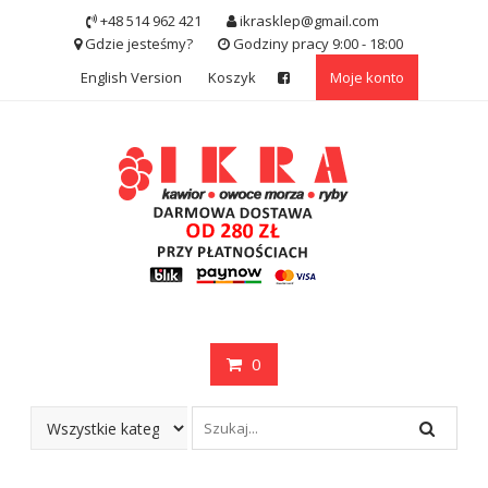
Skip
+48 514 962 421
ikrasklep@gmail.com
to
Gdzie jesteśmy?
Godziny pracy 9:00 - 18:00
content
English Version
Koszyk
Moje konto
0