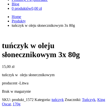
Blog
0 produktów
0,00 zł
Home
Produkty
tuńczyk w oleju słonecznikowym 3x 80g
tuńczyk w oleju
słonecznikowym 3x 80g
15,00
zł
tuńczyk w oleju słonecznikowym
producent -Litwa
Brak w magazynie
SKU:
produkt_1572
Kategoria:
tuńczyk
Znaczniki:
Tuńczyk
,
King
Oscar
,
170g